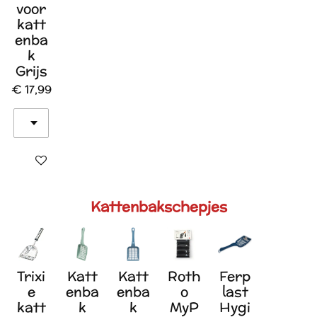
voor
katt
enba
k
Grijs
€ 17,99
In winkelwagen
Kattenbakschepjes
Trixi
Katt
Katt
Roth
Ferp
e
enba
enba
o
last
katt
k
k
MyP
Hygi