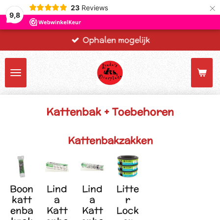
×
23
Reviews
9,8
Ophalen mogelijk
Kattenbak + Toebehoren
Kattenbakzakken
Boon
Lind
Lind
Litte
katt
a
a
r
enba
Katt
Katt
Lock