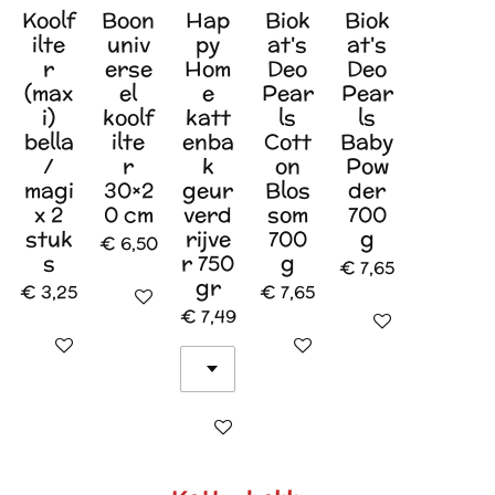
Koolf
Boon
Hap
Biok
Biok
ilte
univ
py
at's
at's
r
erse
Hom
Deo
Deo
(max
el
e
Pear
Pear
i)
koolf
katt
ls
ls
bella
ilte
enba
Cott
Baby
/
r
k
on
Pow
magi
30×2
geur
Blos
der
x 2
0 cm
verd
som
700
stuk
rijve
700
g
€ 6,50
s
r 750
g
€ 7,65
gr
€ 3,25
€ 7,65
In winkelwagen
€ 7,49
In winkelwagen
In winkelwagen
In winkelwagen
In winkelwagen