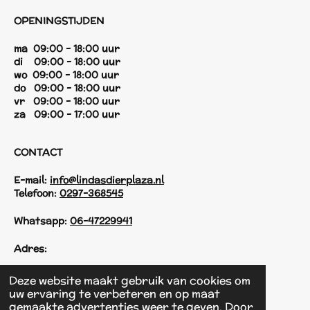
OPENINGSTIJDEN
ma 09:00 - 18:00 uur
di 09:00 - 18:00 uur
wo 09:00 - 18:00 uur
do 09:00 - 18:00 uur
vr 09:00 - 18:00 uur
za 09:00 - 17:00 uur
CONTACT
E-mail:
info@lindasdierplaza.nl
Telefoon:
0297-368545
Whatsapp:
06-47229941
Adres:
Einsteinstraat 125
Deze website maakt gebruik van cookies om
1433 KH Kudelstaart
uw ervaring te verbeteren en op maat
gemaakte advertenties weer te geven. Door