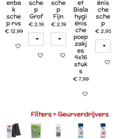
enba
sche
sche
et
ënis
k
p
p
Biala
che
sche
Grof
Fijn
hygi
sche
p rvs
ënis
p
€ 2,19
€ 2,19
che
€ 12,99
€ 2,95
poep
zakj
In winkelwagen
es
In winkelwagen
In winkelwagen
4x16
In winkelwagen
stuk
s
€ 7,99
In winkelwagen
Filters + Geurverdrijvers