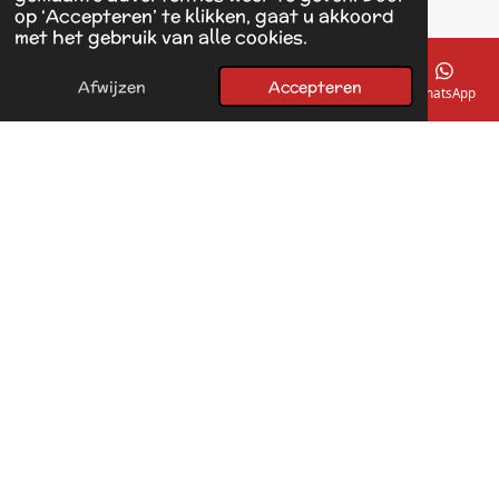
op ‘Accepteren’ te klikken, gaat u akkoord
F
met het gebruik van alle cookies.
a
© 2017 - 2026 Linda's Dierplaza
c
Powered by
JouwWeb
e
Afwijzen
Accepteren
E-mailadres
Telefoonnummer
Kaart
Facebook
WhatsApp
b
o
o
k