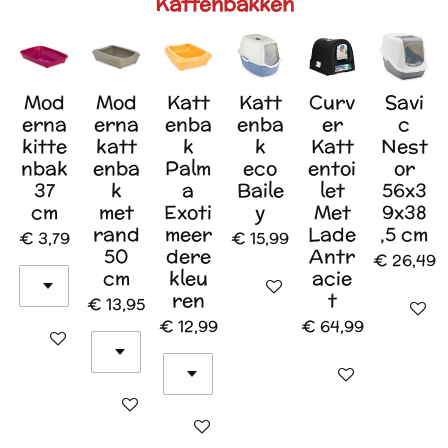
Kattenbakken
Mod
Mod
Katt
Katt
Curv
Savi
erna
erna
enba
enba
er
c
kitte
katt
k
k
Katt
Nest
nbak
enba
Palm
eco
entoi
or
37
k
a
Baile
let
56x3
cm
met
Exoti
y
Met
9x38
rand
meer
Lade
,5 cm
€ 3,79
€ 15,99
50
dere
Antr
€ 26,49
cm
kleu
acie
In winkelwagen
ren
t
€ 13,95
In wink
€ 12,99
€ 64,99
In winkelwagen
In winkelwagen
In winkelwagen
In winkelwagen