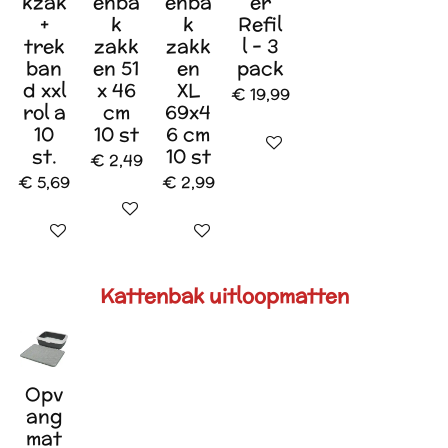
kzak
enba
enba
er
+
k
k
Refil
trek
zakk
zakk
l - 3
ban
en 51
en
pack
d xxl
x 46
XL
€ 19,99
rol a
cm
69x4
10
10 st
6 cm
In winkelwagen
st.
10 st
€ 2,49
€ 5,69
€ 2,99
In winkelwagen
In winkelwagen
In winkelwagen
Kattenbak uitloopmatten
Opv
ang
mat