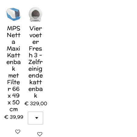
MPS
Vier
Nett
voet
a
er
Maxi
Fres
Katt
h 3 -
enba
Zelfr
k
einig
met
ende
Filte
katt
r 66
enba
x 49
k
x 50
€ 329,00
cm
€ 39,99
In winkelwagen
In winkelwagen