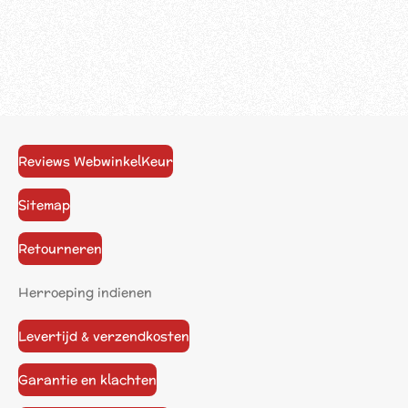
Reviews WebwinkelKeur
Sitemap
Retourneren
Herroeping indienen
Levertijd & verzendkosten
Garantie en klachten