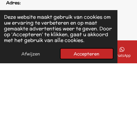
Adres:
Einsteinstraat 125
Deze website maakt gebruik van cookies om
1433 KH Kudelstaart
uw ervaring te verbeteren en op maat
gemaakte advertenties weer te geven. Door
op ‘Accepteren’ te klikken, gaat u akkoord
F
met het gebruik van alle cookies.
a
© 2017 - 2026 Linda's Dierplaza
c
Powered by
JouwWeb
e
Afwijzen
Accepteren
E-mailadres
Telefoonnummer
Kaart
Facebook
WhatsApp
b
o
o
k