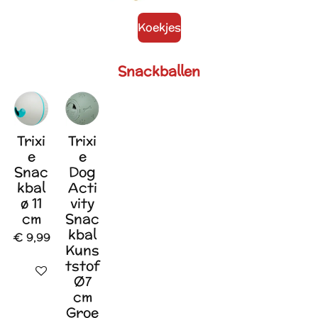
Koekjes
Snackballen
Trixi
Trixi
e
e
Snac
Dog
kbal
Acti
ø 11
vity
cm
Snac
kbal
€ 9,99
Kuns
tstof
In winkelwagen
Ø7
cm
Groe