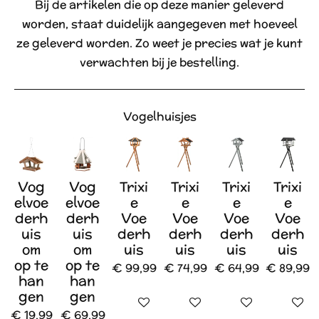
Bij de artikelen die op deze manier geleverd
worden, staat duidelijk aangegeven met hoeveel
ze geleverd worden. Zo weet je precies wat je kunt
verwachten bij je bestelling.
Vogelhuisjes
Vog
Vog
Trixi
Trixi
Trixi
Trixi
elvoe
elvoe
e
e
e
e
derh
derh
Voe
Voe
Voe
Voe
uis
uis
derh
derh
derh
derh
om
om
uis
uis
uis
uis
op te
op te
€ 99,99
€ 74,99
€ 64,99
€ 89,99
han
han
gen
gen
In winkelwagen
In winkelwagen
In winkelwagen
In wink
€ 19,99
€ 69,99