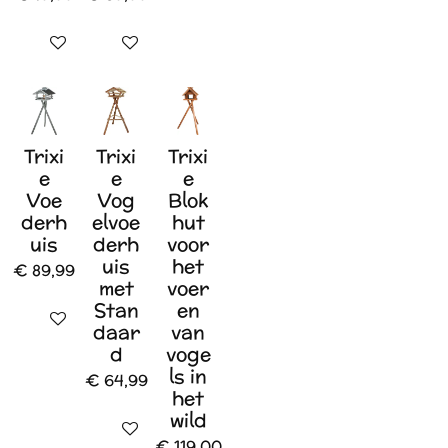
In winkelwagen
In winkelwagen
Trixi
Trixi
Trixi
e
e
e
Voe
Vog
Blok
derh
elvoe
hut
uis
derh
voor
uis
het
€ 89,99
met
voer
Stan
en
In winkelwagen
daar
van
d
voge
ls in
€ 64,99
het
wild
In winkelwagen
€ 119,00