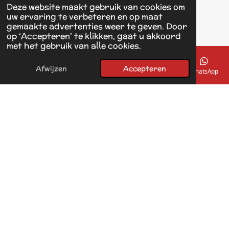
Einsteinstraat 125
Deze website maakt gebruik van cookies om
1433 KH Kudelstaart
uw ervaring te verbeteren en op maat
gemaakte advertenties weer te geven. Door
op ‘Accepteren’ te klikken, gaat u akkoord
F
met het gebruik van alle cookies.
a
© 2017 - 2026 Linda's Dierplaza
c
Powered by
JouwWeb
e
Afwijzen
Accepteren
E-mailadres
Telefoonnummer
Kaart
Facebook
WhatsApp
b
o
o
k