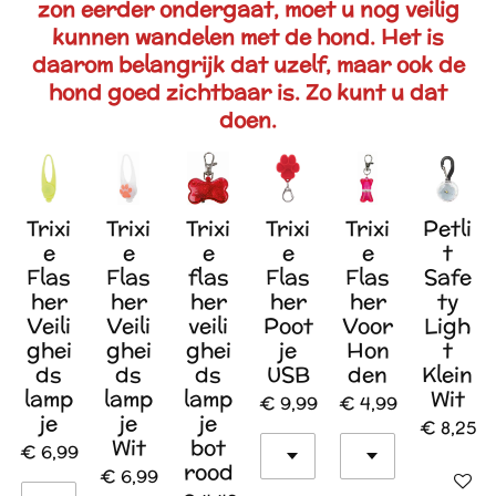
zon eerder ondergaat, moet u nog veilig
kunnen wandelen met de hond. Het is
daarom belangrijk dat uzelf, maar ook de
hond goed zichtbaar is. Zo kunt u dat
doen.
Trixi
Trixi
Trixi
Trixi
Trixi
Petli
e
e
e
e
e
t
Flas
Flas
flas
Flas
Flas
Safe
her
her
her
her
her
ty
Veili
Veili
veili
Poot
Voor
Ligh
ghei
ghei
ghei
je
Hon
t
ds
ds
ds
USB
den
Klein
lamp
lamp
lamp
Wit
€ 9,99
€ 4,99
je
je
je
€ 8,25
Wit
bot
€ 6,99
rood
€ 6,99
In wink