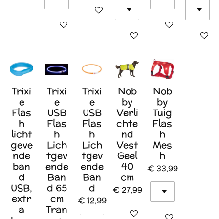
In winkelwagen
In winkelwagen
In winkelwagen
In winkelwagen
In wink
Trixi
Trixi
Trixi
Nob
Nob
e
e
e
by
by
Flas
USB
USB
Verli
Tuig
h
Flas
Flas
chte
Flas
licht
h
h
nd
h
geve
Lich
Lich
Vest
Mes
nde
tgev
tgev
Geel
h
ban
ende
ende
40
€ 33,99
d
Ban
Ban
cm
USB,
d 65
d
€ 27,99
extr
cm
€ 12,99
a
Tran
In winkelwagen
In winkelwagen