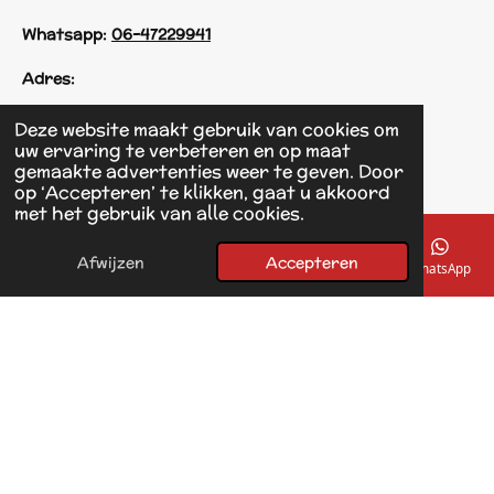
Whatsapp:
06-47229941
Adres:
Einsteinstraat 125
Deze website maakt gebruik van cookies om
1433 KH Kudelstaart
uw ervaring te verbeteren en op maat
gemaakte advertenties weer te geven. Door
op ‘Accepteren’ te klikken, gaat u akkoord
F
met het gebruik van alle cookies.
a
© 2017 - 2026 Linda's Dierplaza
c
Powered by
JouwWeb
e
Afwijzen
Accepteren
E-mailadres
Telefoonnummer
Kaart
Facebook
WhatsApp
b
o
o
k