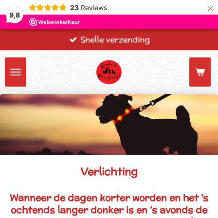
×
23
Reviews
9,8
Snelle verzending
Verlichting
Wanneer de dagen korter worden en het ’s
ochtends langer donker is en ’s avonds de