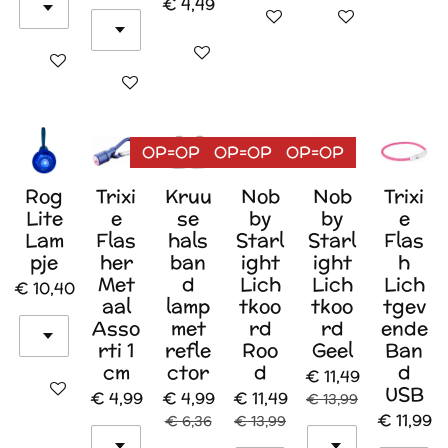
€ 4,49
In winkelwagen
In winkelwagen
In winkelwagen
In winkelwagen
In winkelwagen
OP=OP
OP=OP
OP=OP
Rog
Trixi
Kruu
Nob
Nob
Trixi
Lite
e
se
by
by
e
Lam
Flas
hals
Starl
Starl
Flas
pje
her
ban
ight
ight
h
Met
d
Lich
Lich
Lich
€ 10,40
aal
lamp
tkoo
tkoo
tgev
Asso
met
rd
rd
ende
rti 1
refle
Roo
Geel
Ban
cm
ctor
d
d
€ 11,49
In winkelwagen
USB
€ 4,99
€ 4,99
€ 11,49
€ 13,99
€ 11,99
€ 6,36
€ 13,99