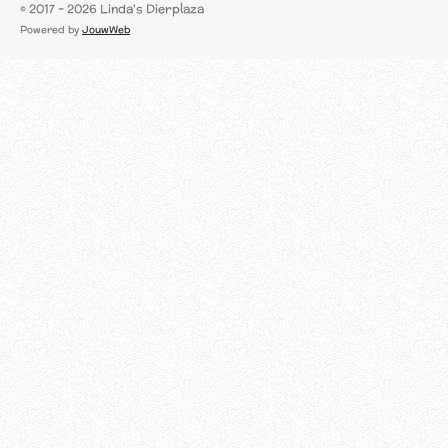
a
© 2017 - 2026 Linda's Dierplaza
c
Powered by
JouwWeb
e
b
o
o
k