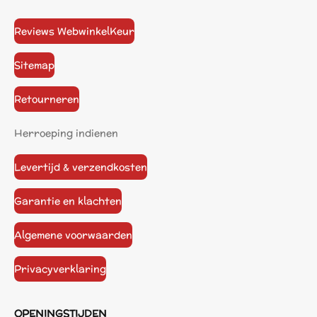
Reviews WebwinkelKeur
Sitemap
Retourneren
Herroeping indienen
Levertijd & verzendkosten
Garantie en klachten
Algemene voorwaarden
Privacyverklaring
OPENINGSTIJDEN