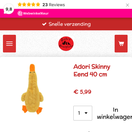
×
23
Reviews
9,8
Snelle verzending
Adori Skinny
Eend 40 cm
€ 5,99
In
winkelwage