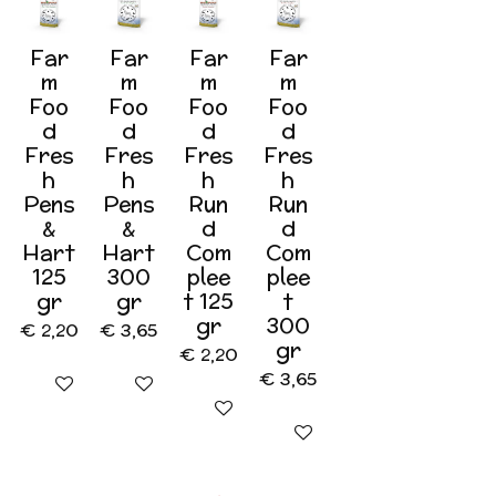
Far
Far
Far
Far
m
m
m
m
Foo
Foo
Foo
Foo
d
d
d
d
Fres
Fres
Fres
Fres
h
h
h
h
Pens
Pens
Run
Run
&
&
d
d
Hart
Hart
Com
Com
125
300
plee
plee
gr
gr
t 125
t
gr
300
€ 2,20
€ 3,65
gr
€ 2,20
€ 3,65
In winkelwagen
In winkelwagen
In winkelwagen
In winkelwagen