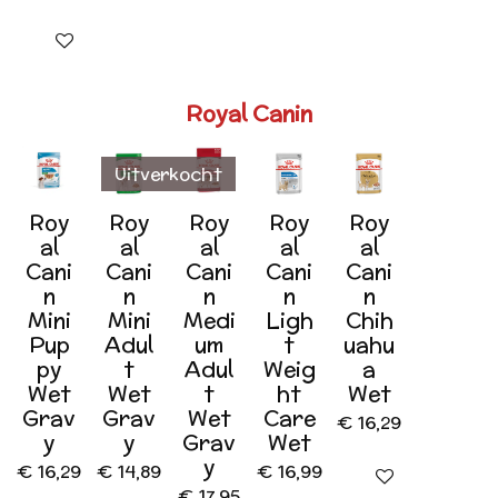
In winkelwagen
Royal Canin
Uitverkocht
Roy
Roy
Roy
Roy
Roy
al
al
al
al
al
Cani
Cani
Cani
Cani
Cani
n
n
n
n
n
Mini
Mini
Medi
Ligh
Chih
Pup
Adul
um
t
uahu
py
t
Adul
Weig
a
Wet
Wet
t
ht
Wet
Grav
Grav
Wet
Care
€ 16,29
y
y
Grav
Wet
y
€ 16,29
€ 14,89
€ 16,99
In winkelwagen
€ 17,95