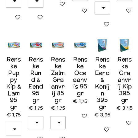
In winkelwagen
In winkelwagen
In wink
In winkelwagen
In winkelwagen
In winkelwagen
Rens
Rens
Rens
Rens
Rens
Rens
ke
ke
ke
ke
ke
ke
Pup
Run
Zalm
Oce
Eend
Gra
py
d &
Gra
aanv
&
anvr
Kip &
Eend
anvr
is 95
Konij
ij Kip
Lam
95
ij 85
gr
n
395
95
gr
gr
395
gr
€ 1,75
gr
gr
€ 1,75
€ 1,75
€ 3,45
€ 1,75
€ 3,95
In winkelwagen
In wink
In winkelwagen