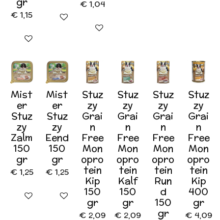
gr
€ 1,04
€ 1,15
In winkelwagen
In winkelwagen
In winkelwagen
Mist
Mist
Stuz
Stuz
Stuz
Stuz
er
er
zy
zy
zy
zy
Stuz
Stuz
Grai
Grai
Grai
Grai
zy
zy
n
n
n
n
Zalm
Eend
Free
Free
Free
Free
150
150
Mon
Mon
Mon
Mon
gr
gr
opro
opro
opro
opro
tein
tein
tein
tein
€ 1,25
€ 1,25
Kip
Kalf
Run
Kip
150
150
d
400
In winkelwagen
In winkelwagen
gr
gr
150
gr
gr
€ 2,09
€ 2,09
€ 4,09