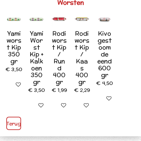
Worsten
Yami
Yami
Rodi
Rodi
Kivo
wors
Wor
wors
wors
gest
t Kip
st
t Kip
t Kip
oom
350
Kip +
/
/
de
gr
Kalk
Run
Kaa
eend
oen
d
s
600
€ 3,50
350
400
400
gr
gr
gr
gr
€ 4,50
In winkelwagen
€ 3,50
€ 1,99
€ 2,29
In winkelwagen
In winkelwagen
In winkelwagen
In winkelwagen
Terug