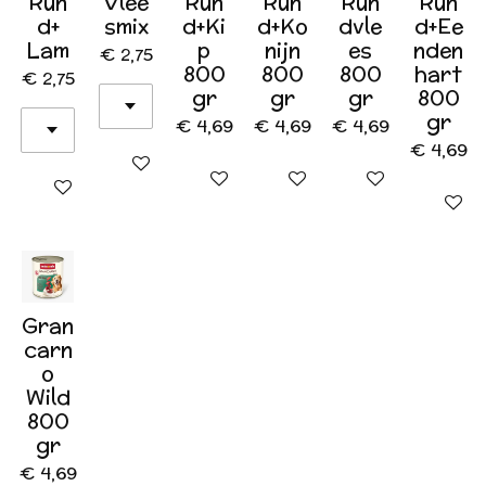
Run
Vlee
Run
Run
Run
Run
d+
smix
d+Ki
d+Ko
dvle
d+Ee
Lam
p
nijn
es
nden
€ 2,75
800
800
800
hart
€ 2,75
gr
gr
gr
800
gr
€ 4,69
€ 4,69
€ 4,69
€ 4,69
In winkelwagen
In winkelwagen
In winkelwagen
In winkelwagen
In winkelwagen
In wink
Gran
carn
o
Wild
800
gr
€ 4,69