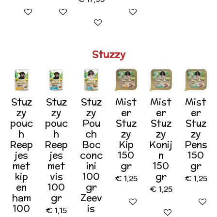
In winkelwagen
In winkelwagen
In winkelwagen
Houd mij op de hoogte
Stuzzy
Stuz
Stuz
Stuz
Mist
Mist
Mist
zy
zy
zy
er
er
er
pouc
pouc
Pou
Stuz
Stuz
Stuz
h
h
ch
zy
zy
zy
Reep
Reep
Boc
Kip
Konij
Pens
jes
jes
conc
150
n
150
met
met
ini
gr
150
gr
kip
vis
100
gr
€ 1,25
€ 1,25
en
100
gr
€ 1,25
ham
gr
Zeev
In winkelwagen
In wink
100
is
€ 1,15
In winkelwagen