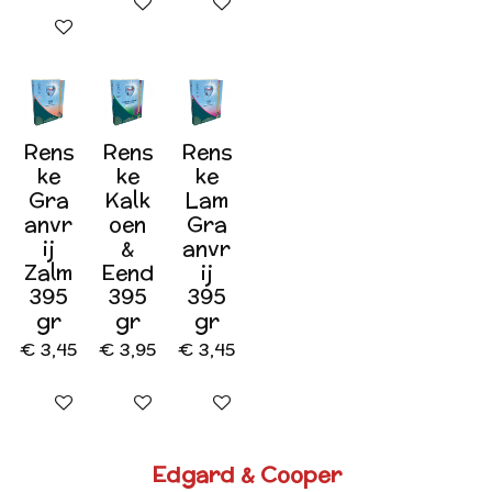
In winkelwagen
In winkelwagen
In winkelwagen
Rens
Rens
Rens
ke
ke
ke
Gra
Kalk
Lam
anvr
oen
Gra
ij
&
anvr
Zalm
Eend
ij
395
395
395
gr
gr
gr
€ 3,45
€ 3,95
€ 3,45
In winkelwagen
In winkelwagen
In winkelwagen
Edgard & Cooper