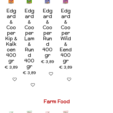
Edg
Edg
Edg
Edg
ard
ard
ard
ard
&
&
&
&
Coo
Coo
Coo
Coo
per
per
per
per
Kip &
Lam
Run
Wild
Kalk
&
d
&
oen
Run
400
Eend
400
d
gr
400
gr
400
gr
€ 3,89
gr
€ 3,89
€ 3,89
€ 3,89
In winkelwagen
In winkelwagen
In winkelwagen
In winkelwagen
Farm Food