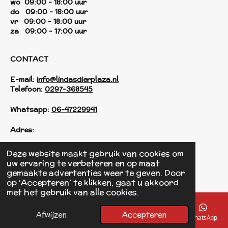
wo 09:00 - 18:00 uur
do 09:00 - 18:00 uur
vr 09:00 - 18:00 uur
za 09:00 - 17:00 uur
CONTACT
E-mail:
info@lindasdierplaza.nl
Telefoon:
0297-368545
Whatsapp:
06-47229941
Adres:
Einsteinstraat 125
Deze website maakt gebruik van cookies om
1433 KH Kudelstaart
uw ervaring te verbeteren en op maat
gemaakte advertenties weer te geven. Door
op ‘Accepteren’ te klikken, gaat u akkoord
F
met het gebruik van alle cookies.
a
© 2017 - 2026 Linda's Dierplaza
c
Powered by
JouwWeb
e
Afwijzen
Accepteren
E-mailadres
Telefoonnummer
Kaart
Facebook
WhatsApp
b