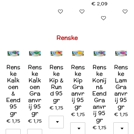
€ 2,09
In winkelwagen
In winkelwagen
In wink
In winkelwagen
Renske
Rens
Rens
Rens
Rens
Rens
Rens
ke
ke
ke
ke
ke
ke
Kalk
Kalk
Kip &
Kip
Konij
Lam
oen
oen
Run
Gra
n&
Gra
&
Gra
d 95
anvr
Eend
anvr
Eend
anvr
gr
ij 95
Gra
ij 95
95
ij 95
gr
anvr
gr
€ 1,75
gr
gr
ij 95
€ 1,75
€ 1,75
gr
€ 1,75
€ 1,75
€ 1,75