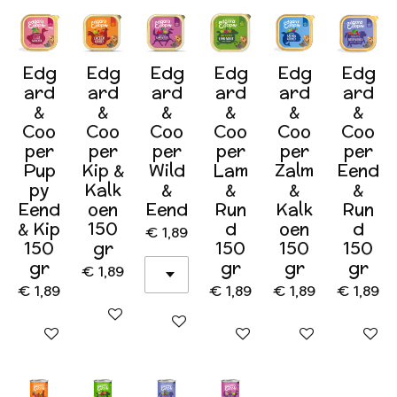
Edg
Edg
Edg
Edg
Edg
Edg
ard
ard
ard
ard
ard
ard
&
&
&
&
&
&
Coo
Coo
Coo
Coo
Coo
Coo
per
per
per
per
per
per
Pup
Kip &
Wild
Lam
Zalm
Eend
py
Kalk
&
&
&
&
Eend
oen
Eend
Run
Kalk
Run
& Kip
150
d
oen
d
€ 1,89
150
gr
150
150
150
gr
gr
gr
gr
€ 1,89
€ 1,89
€ 1,89
€ 1,89
€ 1,89
In winkelwagen
In winkelwagen
In winkelwagen
In winkelwagen
In winkelwagen
In wink