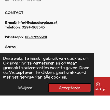
CONTACT
E-mail:
info@lindasdierplaza.nl
Telefoon:
0297-368545
Whatsapp:
06-47229941
Adres:
Einsteinstraat 125
Deze website maakt gebruik van cookies om
1433 KH Kudelstaart
uw ervaring te verbeteren en op maat
gemaakte advertenties weer te geven. Door
op ‘Accepteren’ te klikken, gaat u akkoord
F
met het gebruik van alle cookies.
a
© 2017 - 2026 Linda's Dierplaza
c
Powered by
JouwWeb
e
Afwijzen
Accepteren
E-mailadres
Telefoonnummer
Kaart
Facebook
WhatsApp
b
o
o
k