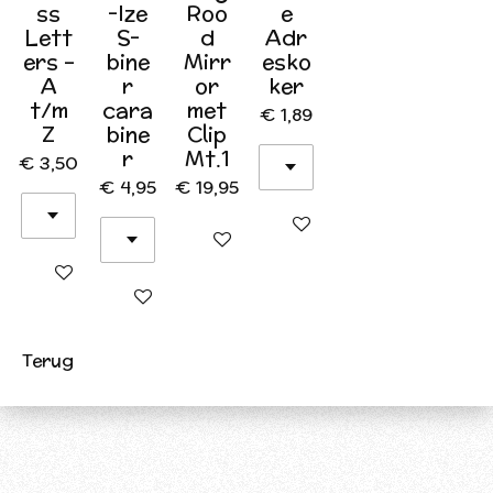
ss
-Ize
Roo
e
Lett
S-
d
Adr
ers –
bine
Mirr
esko
A
r
or
ker
t/m
cara
met
€ 1,89
Z
bine
Clip
r
Mt.1
€ 3,50
€ 4,95
€ 19,95
In winkelwagen
In winkelwagen
In winkelwagen
In winkelwagen
Terug