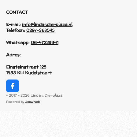
CONTACT
E-mail:
info@lindasdierplaza.nl
Telefoon:
0297-368545
Whatsapp:
06-47229941
Adres:
Einsteinstraat 125
1433 KH Kudelstaart
F
a
© 2017 - 2026 Linda's Dierplaza
c
Powered by
JouwWeb
e
b
o
o
k