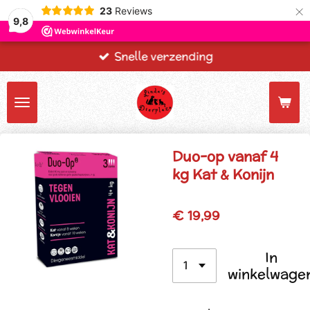
×
23
Reviews
9,8
Snelle verzending
Duo-op vanaf 4
kg Kat & Konijn
€ 19,99
In
winkelwage