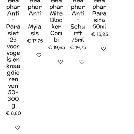
Bea
Bea
Bea
Bea
Bea
phar
phar
phar
phar
phar
Anti
Anti
Mite
Anti
Para
-
-
Bloc
-
sita
Para
Myia
ker
Schu
50ml
siet
sis
Com
rft
€ 15,25
25
bi
75ml
€ 17,75
voor
€ 19,65
€ 14,75
Houd mij op de 
voge
In winkelwagen
ls en
In winkelwagen
In winkelwagen
knaa
gdie
ren
van
50-
300
g
€ 8,80
Houd mij op de hoogte