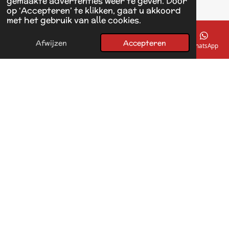
gemaakte advertenties weer te geven. Door
op ‘Accepteren’ te klikken, gaat u akkoord
F
met het gebruik van alle cookies.
a
© 2017 - 2026 Linda's Dierplaza
c
Powered by
JouwWeb
e
Afwijzen
Accepteren
E-mailadres
Telefoonnummer
Kaart
Facebook
WhatsApp
b
o
o
k