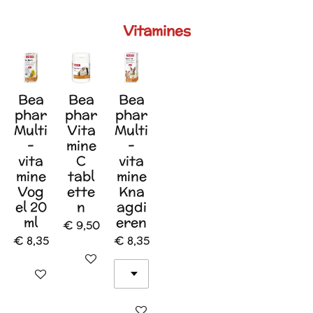
Vitamines
Bea
Bea
Bea
phar
phar
phar
Multi
Vita
Multi
-
mine
-
vita
C
vita
mine
tabl
mine
Vog
ette
Kna
el 20
n
agdi
ml
eren
€ 9,50
€ 8,35
€ 8,35
In winkelwagen
In winkelwagen
In winkelwagen