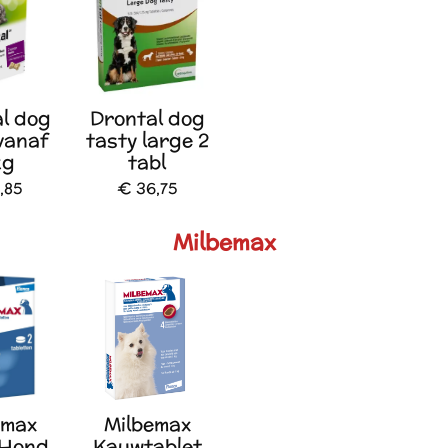
l dog
Drontal dog
vanaf
tasty large 2
kg
tabl
,85
€ 36,75
Milbemax
emax
Milbemax
 Hond
Kauwtablet