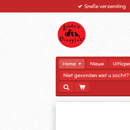
Snelle verzending
Ga
direct
naar
de
hoofdinhoud
Home
Nieuw
Uitlope
Niet gevonden wat u zocht?