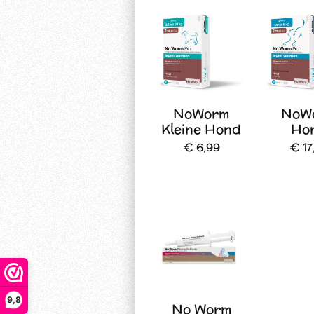
NoWorm
NoW
Kleine Hond
Ho
€ 6,99
€ 17
9,8
No Worm