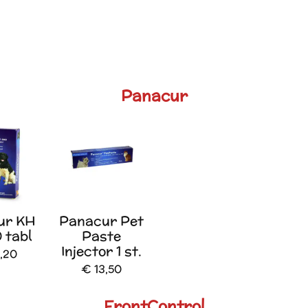
Panacur
ur KH
Panacur Pet
 tabl
Paste
Injector 1 st.
,20
€ 13,50
FrontControl