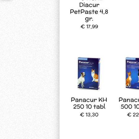
Diacur
PetPaste 4,8
gr.
€ 17,99
Panacur KH
Panac
250 10 tabl
500 10
€ 13,30
€ 22