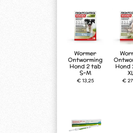
Wormer
Wor
Ontworming
Ontwo
Hond 2 tab
Hond 
S-M
X
€ 13,25
€ 27