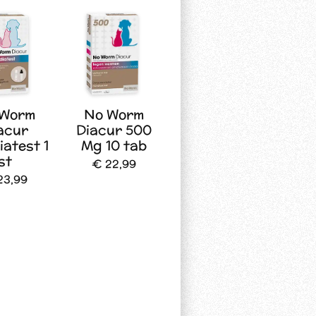
 Worm
No Worm
acur
Diacur 500
iatest 1
Mg 10 tab
st
€ 22,99
23,99