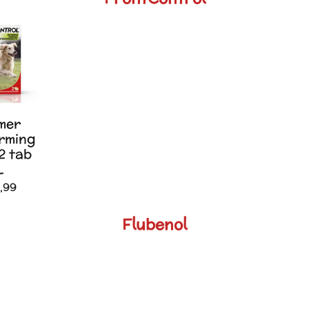
mer
rming
2 tab
L
,99
Flubenol