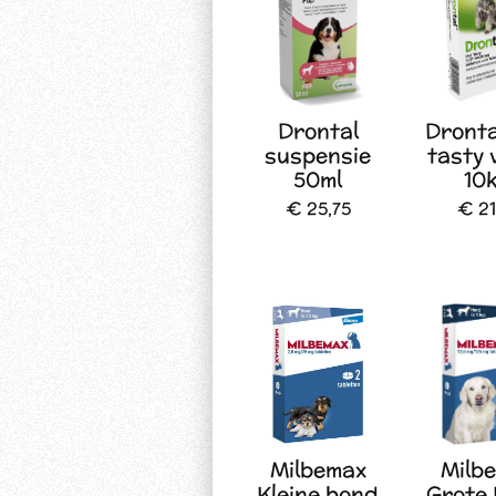
Drontal
Dronta
suspensie
tasty 
50ml
10
€ 25,75
€ 21
Milbemax
Milb
Kleine hond
Grote