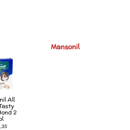
Mansonil
il All
Tasty
Hond 2
bl
,35