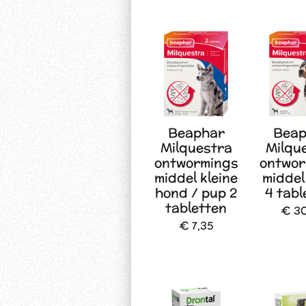
Beaphar
Beap
Milquestra
Milqu
ontwormings
ontwor
middel kleine
middel
hond / pup 2
4 tabl
tabletten
€ 30
€ 7,35