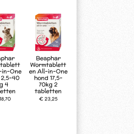
aphar
Beaphar
tablett
Wormtablett
l-in-One
en All-in-One
 2,5-40
hond 17,5-
g 4
70kg 2
letten
tabletten
18,70
€ 23,25