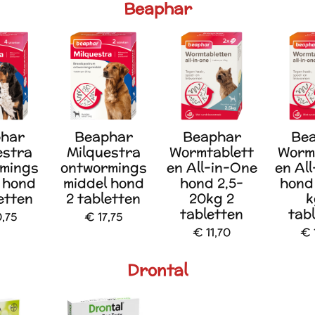
Beaphar
har
Beaphar
Beaphar
Be
estra
Milquestra
Wormtablett
Worm
mings
ontwormings
en All-in-One
en Al
 hond
middel hond
hond 2,5-
hond
etten
2 tabletten
20kg 2
k
tabletten
tab
,75
€ 17,75
€ 11,70
€ 
Drontal