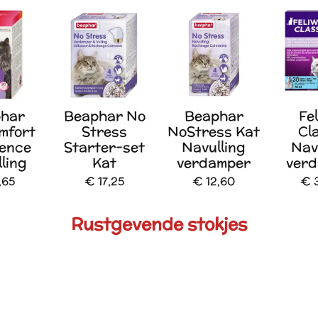
har
Beaphar No
Beaphar
Fe
mfort
Stress
NoStress Kat
Cl
lence
Starter-set
Navulling
Nav
ling
Kat
verdamper
ver
,65
€ 17,25
€ 12,60
€ 
Rustgevende stokjes