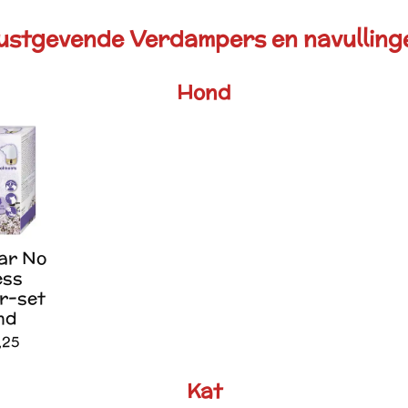
ustgevende Verdampers en navulling
Hond
ar No
ess
r-set
nd
,25
Kat