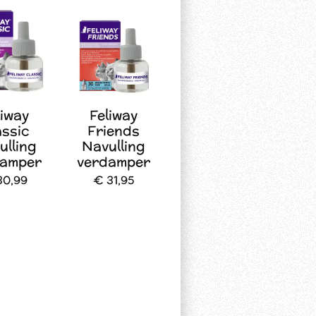
liway
Feliway
assic
Friends
ulling
Navulling
damper
verdamper
30,99
€ 31,95