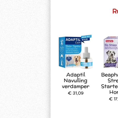
R
Adaptil
Beaph
Navulling
Str
verdamper
Starte
Ho
€ 31,09
€ 17