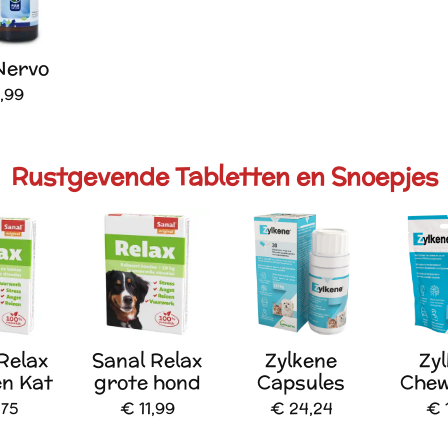
Nervo
,99
Rustgevende Tabletten en Snoepjes
Relax
Sanal Relax
Zylkene
Zy
n Kat
grote hond
Capsules
Chew
,75
€ 11,99
€ 24,24
€ 