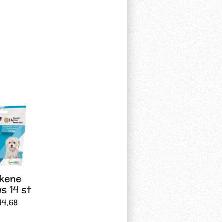
lkene
s 14 st
14,68