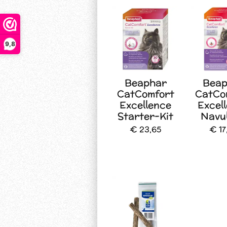
9,8
Beaphar
Beap
CatComfort
CatCo
Excellence
Excel
Starter-Kit
Navul
€ 23,65
€ 17