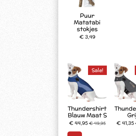
Puur
Matatabi
stokjes
€ 3,49
Sale!
Thundershirt
Thunde
Blauw Maat S
Gri
€ 44,95
€ 41,35
€ 49,95