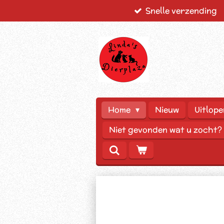
Snelle verzending
Ga
direct
naar
de
hoofdinhoud
Home
Nieuw
Uitlope
Niet gevonden wat u zocht?