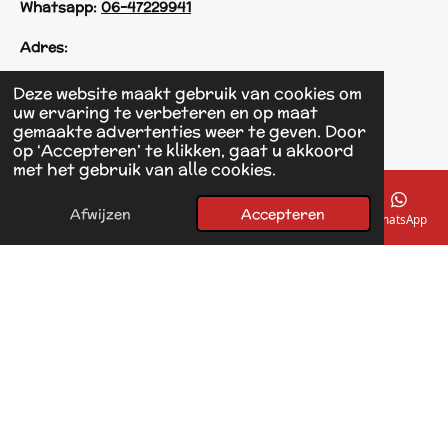
Whatsapp:
06-47229941
Adres:
Einsteinstraat 125
Deze website maakt gebruik van cookies om
1433 KH Kudelstaart
uw ervaring te verbeteren en op maat
gemaakte advertenties weer te geven. Door
op ‘Accepteren’ te klikken, gaat u akkoord
F
met het gebruik van alle cookies.
a
© 2017 - 2026 Linda's Dierplaza
c
Powered by
JouwWeb
e
Afwijzen
Accepteren
E-mailadres
Telefoonnummer
Kaart
Facebook
WhatsApp
b
o
o
k