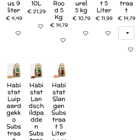
us 9
10L
Roo
urel
t 5
traa
liter
d 5
5 kg
Liter
t
€ 21,29
Kg
€ 4,49
€ 10,79
€ 11,99
€ 14,79
€ 14,79
Houd mij op de hoogte
In winkelwagen
In winkelwagen
In winkelwagen
In winkelwagen
In wink
Habi
Habi
Habi
stat
stat
stat
Luip
Lan
Slan
aard
dsch
gen
gekk
ildpa
Subs
o
dde
traa
Subs
n
t 5
traa
Subs
Liter