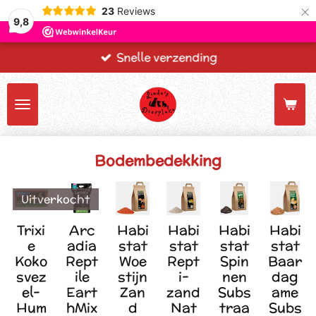
×
23
Reviews
9,8
Snelle verzending
Bodembedekking
Uitverkocht
Trixi
Arc
Habi
Habi
Habi
Habi
e
adia
stat
stat
stat
stat
Koko
Rept
Woe
Rept
Spin
Baar
svez
ile
stijn
i-
nen
dag
el-
Eart
Zan
zand
Subs
ame
Hum
hMix
d
Nat
traa
Subs