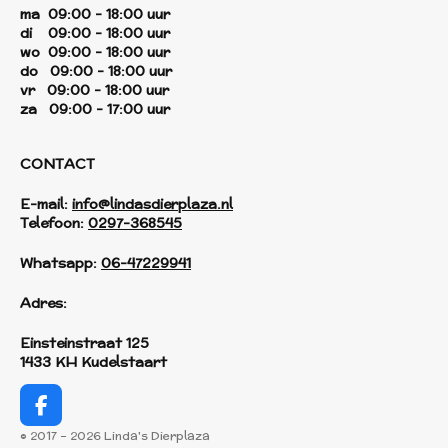
ma 09:00 - 18:00 uur
di 09:00 - 18:00 uur
wo 09:00 - 18:00 uur
do 09:00 - 18:00 uur
vr 09:00 - 18:00 uur
za 09:00 - 17:00 uur
CONTACT
E-mail:
info@lindasdierplaza.nl
Telefoon:
0297-368545
Whatsapp:
06-47229941
Adres:
Einsteinstraat 125
1433 KH Kudelstaart
F
a
© 2017 - 2026 Linda's Dierplaza