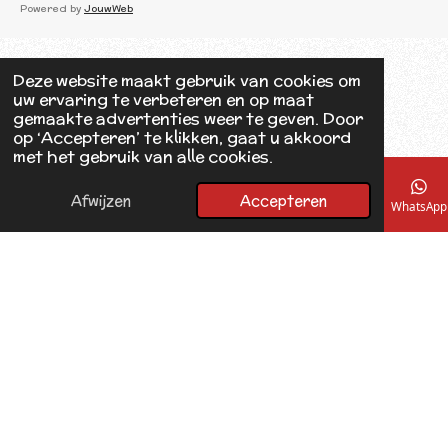
c
Powered by
JouwWeb
e
b
o
o
Deze website maakt gebruik van cookies om
k
uw ervaring te verbeteren en op maat
gemaakte advertenties weer te geven. Door
op ‘Accepteren’ te klikken, gaat u akkoord
met het gebruik van alle cookies.
Afwijzen
Accepteren
E-mailadres
Telefoonnummer
Kaart
Facebook
WhatsApp