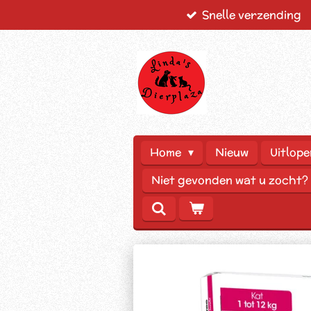
Snelle verzending
Ga
direct
naar
de
hoofdinhoud
Home
Nieuw
Uitlope
Niet gevonden wat u zocht?