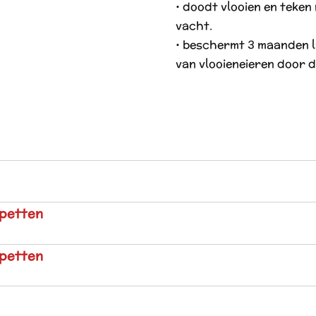
• doodt vlooien en teken
vacht.
• beschermt 3 maanden l
van vlooieneieren door d
ipetten
ipetten