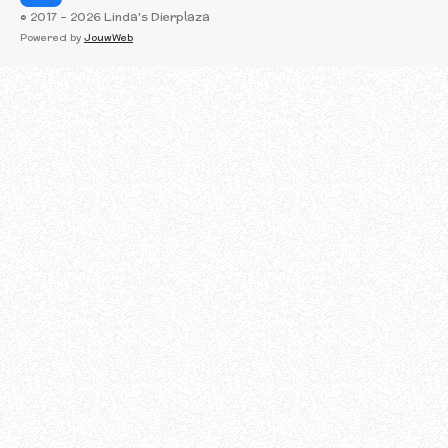
a
© 2017 - 2026 Linda's Dierplaza
c
Powered by
JouwWeb
e
b
o
o
k