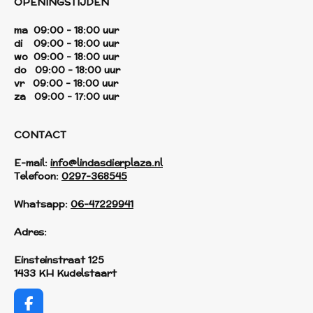
OPENINGSTIJDEN
ma 09:00 - 18:00 uur
di 09:00 - 18:00 uur
wo 09:00 - 18:00 uur
do 09:00 - 18:00 uur
vr 09:00 - 18:00 uur
za 09:00 - 17:00 uur
CONTACT
E-mail:
info@lindasdierplaza.nl
Telefoon:
0297-368545
Whatsapp:
06-47229941
Adres:
Einsteinstraat 125
1433 KH Kudelstaart
F