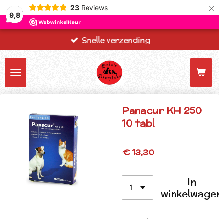
×
23
Reviews
9,8
Snelle verzending
Panacur KH 250
10 tabl
€ 13,30
In
winkelwage