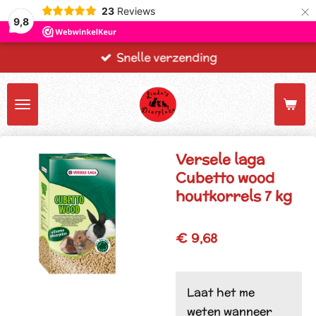
×
23
Reviews
9,8
Snelle verzending
Versele laga
Cubetto wood
houtkorrels 7 kg
€ 9,68
Laat het me
weten wanneer