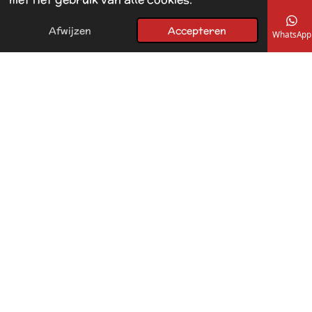
Afwijzen
Accepteren
E-mailadres
Telefoonnummer
Kaart
Facebook
WhatsApp