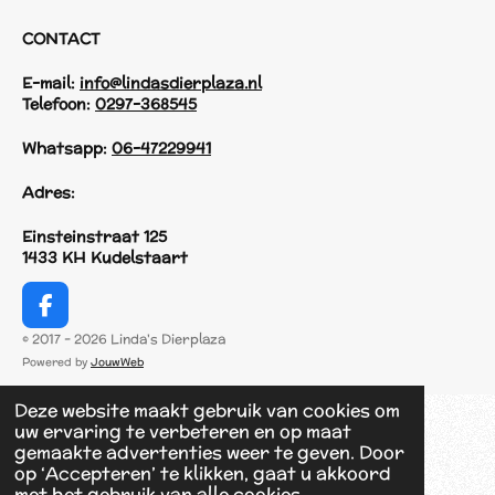
CONTACT
E-mail:
info@lindasdierplaza.nl
Telefoon:
0297-368545
Whatsapp:
06-47229941
Adres:
Einsteinstraat 125
1433 KH Kudelstaart
F
a
© 2017 - 2026 Linda's Dierplaza
c
Powered by
JouwWeb
e
b
Deze website maakt gebruik van cookies om
o
uw ervaring te verbeteren en op maat
o
gemaakte advertenties weer te geven. Door
k
op ‘Accepteren’ te klikken, gaat u akkoord
met het gebruik van alle cookies.