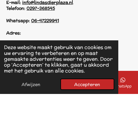
E-mail:
info@lindasdierplaza.nl
Telefoon:
0297-368545
Whatsapp:
06-47229941
Adres:
Einsteinstraat 125
Deze website maakt gebruik van cookies om
1433 KH Kudelstaart
uw ervaring te verbeteren en op maat
gemaakte advertenties weer te geven. Door
op ‘Accepteren’ te klikken, gaat u akkoord
F
met het gebruik van alle cookies.
a
© 2017 - 2026 Linda's Dierplaza
c
Powered by
JouwWeb
e
Afwijzen
Accepteren
E-mailadres
Telefoonnummer
Kaart
Facebook
WhatsApp
b
o
o
k