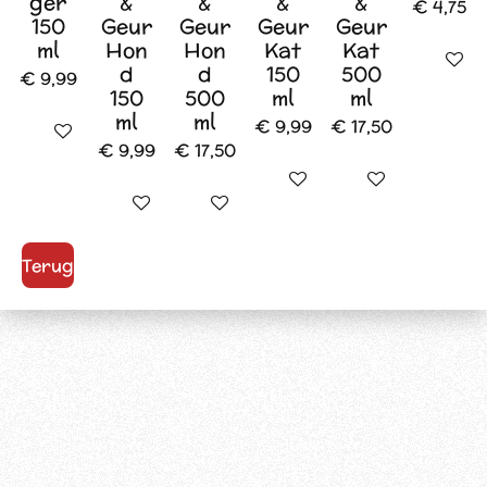
ger
&
&
&
&
€ 4,75
150
Geur
Geur
Geur
Geur
ml
Hon
Hon
Kat
Kat
In wink
d
d
150
500
€ 9,99
150
500
ml
ml
ml
ml
€ 9,99
€ 17,50
In winkelwagen
€ 9,99
€ 17,50
In winkelwagen
In winkelwagen
In winkelwagen
In winkelwagen
Terug