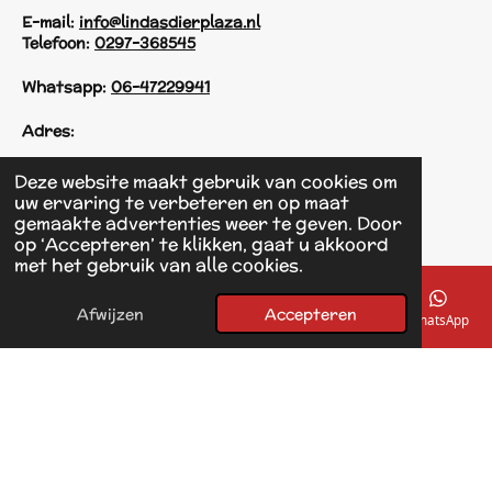
E-mail:
info@lindasdierplaza.nl
Telefoon:
0297-368545
Whatsapp:
06-47229941
Adres:
Einsteinstraat 125
Deze website maakt gebruik van cookies om
1433 KH Kudelstaart
uw ervaring te verbeteren en op maat
gemaakte advertenties weer te geven. Door
op ‘Accepteren’ te klikken, gaat u akkoord
F
met het gebruik van alle cookies.
a
© 2017 - 2026 Linda's Dierplaza
c
Powered by
JouwWeb
e
Afwijzen
Accepteren
E-mailadres
Telefoonnummer
Kaart
Facebook
WhatsApp
b
o
o
k