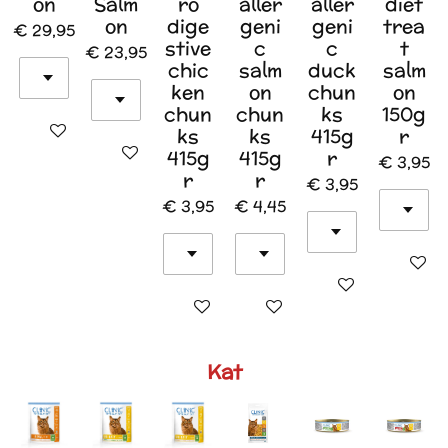
on
Salm
ro
aller
aller
diet
on
dige
geni
geni
trea
€ 29,95
stive
c
c
t
€ 23,95
chic
salm
duck
salm
ken
on
chun
on
chun
chun
ks
150g
In winkelwagen
ks
ks
415g
r
In winkelwagen
415g
415g
r
€ 3,95
r
r
€ 3,95
€ 3,95
€ 4,45
In wink
In winkelwagen
In winkelwagen
In winkelwagen
Kat