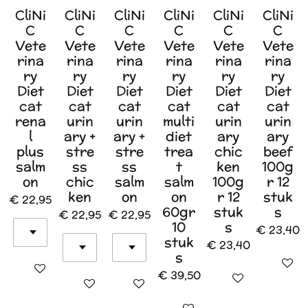
CliNi
CliNi
CliNi
CliNi
CliNi
CliNi
C
C
C
C
C
C
Vete
Vete
Vete
Vete
Vete
Vete
rina
rina
rina
rina
rina
rina
ry
ry
ry
ry
ry
ry
Diet
Diet
Diet
Diet
Diet
Diet
cat
cat
cat
cat
cat
cat
rena
urin
urin
multi
urin
urin
l
ary +
ary +
diet
ary
ary
plus
stre
stre
trea
chic
beef
salm
ss
ss
t
ken
100g
on
chic
salm
salm
100g
r 12
ken
on
on
r 12
stuk
€ 22,95
60gr
stuk
s
€ 22,95
€ 22,95
10
s
€ 23,40
stuk
€ 23,40
s
In wink
In winkelwagen
€ 39,50
In winkelwagen
In winkelwagen
In winkelwagen