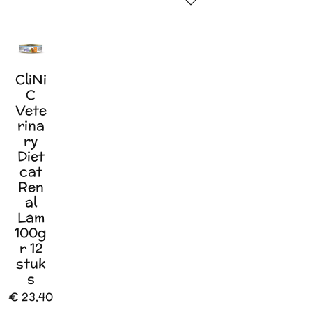
In winkelwagen
CliNi
C
Vete
rina
ry
Diet
cat
Ren
al
Lam
100g
r 12
stuk
s
€ 23,40