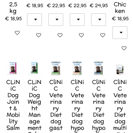
2,5
Chic
€ 18,95
€ 22,95
€ 22,95
€ 24,95
kg
ken
€ 18,95
€ 18,95
In winkelwagen
In winkelwagen
In winkelwagen
In winkelwagen
In winkelwagen
In wink
CLiN
CLiN
CliNi
CliNi
CliNi
CliNi
iC
iC
C
C
C
C
Dog
Dog
Vete
Vete
Vete
Vete
Join
Weig
rina
rina
rina
rina
t &
ht
ry
ry
ry
ry
Mobi
Man
Diet
Diet
Diet
Diet
lity
age
dog
dog
dog
dog
Salm
ment
gast
hypo
hypo
multi