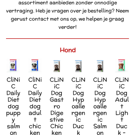
assortiment aanbieden zonder onnodige
vertraging. Heb je vragen over je bestelling? Neem
gerust contact met ons op, we helpen je graag
verder!
Hond
CliNi
CliNi
CLiN
CLiN
CLiN
CLiN
C
C
iC
iC
iC
iC
Daily
Daily
Dog
Dog
Dog
Dog
Diet
Diet
Gast
Hyp
Hyp
Adul
dog
dog
ro
oalle
oalle
t
pupp
adul
Dige
rgen
rgen
Ligh
y
t
stive
ic
ic
t
salm
chic
Chic
Duc
Salm
Duc
on
ken
ken
k
on
k -