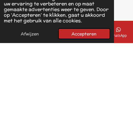
1433 KH Kudelstaart
uw ervaring te verbeteren en op maat
gemaakte advertenties weer te geven. Door
op ‘Accepteren’ te klikken, gaat u akkoord
F
met het gebruik van alle cookies.
a
© 2017 - 2026 Linda's Dierplaza
c
Powered by
JouwWeb
e
Afwijzen
Accepteren
E-mailadres
Telefoonnummer
Kaart
Facebook
WhatsApp
b
o
o
k