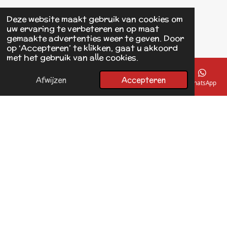
Einsteinstraat 125
Deze website maakt gebruik van cookies om
1433 KH Kudelstaart
uw ervaring te verbeteren en op maat
gemaakte advertenties weer te geven. Door
op ‘Accepteren’ te klikken, gaat u akkoord
F
met het gebruik van alle cookies.
a
© 2017 - 2026 Linda's Dierplaza
c
Powered by
JouwWeb
e
Afwijzen
Accepteren
E-mailadres
Telefoonnummer
Kaart
Facebook
WhatsApp
b
o
o
k