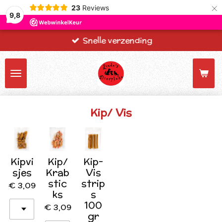
×
23
Reviews
9,8
Snelle verzending
Kip/ Vis
Kipvi
Kip/
Kip-
sjes
Krab
Vis
stic
strip
€ 3,09
ks
s
100
€ 3,09
gr