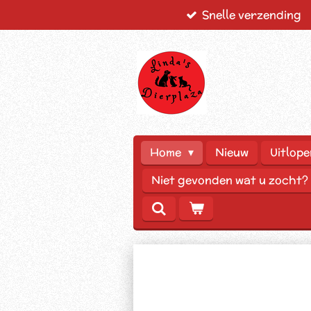
Snelle verzending
Ga
direct
naar
de
hoofdinhoud
Home
Nieuw
Uitlope
Niet gevonden wat u zocht?