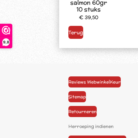
salmon 60gr
10 stuks
€ 39,50
Terug
9,8
Reviews WebwinkelKeur
Sitemap
Retourneren
Herroeping indienen