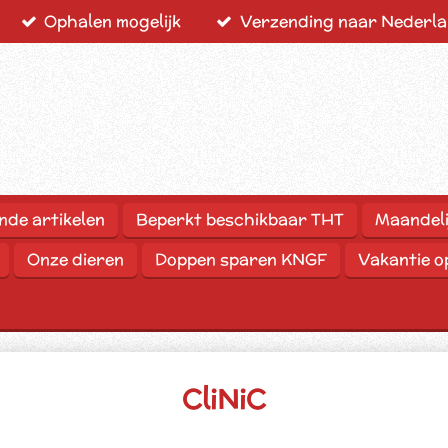
Ophalen mogelijk
Verzending naar Nederlan
nde artikelen
Beperkt beschikbaar THT
Maandeli
Onze dieren
Doppen sparen KNGF
Vakantie 
CliNiC