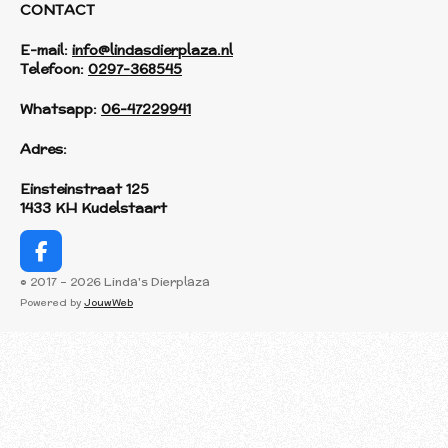
CONTACT
E-mail:
info@lindasdierplaza.nl
Telefoon:
0297-368545
Whatsapp:
06-47229941
Adres:
Einsteinstraat 125
1433 KH Kudelstaart
F
a
© 2017 - 2026 Linda's Dierplaza
c
Powered by
JouwWeb
e
b
o
o
k