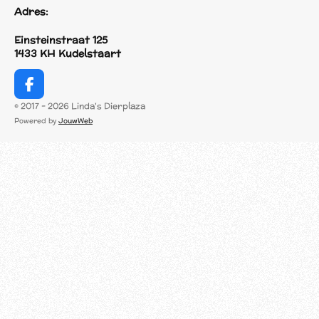
Adres:
Einsteinstraat 125
1433 KH Kudelstaart
F
a
© 2017 - 2026 Linda's Dierplaza
c
Powered by
JouwWeb
e
b
o
o
k