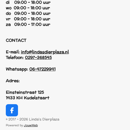
di 09:00 - 18:00 uur
wo 09:00 - 18:00 uur
do 09:00 - 18:00 uur
vr 09:00 - 18:00 uur
za 09:00 - 17:00 uur
CONTACT
E-mail:
info@lindasdierplaza.nl
Telefoon:
0297-368545
Whatsapp:
06-47229941
Adres:
Einsteinstraat 125
1433 KH Kudelstaart
F
a
© 2017 - 2026 Linda's Dierplaza
c
Powered by
JouwWeb
e