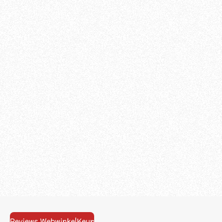
Reviews WebwinkelKeur