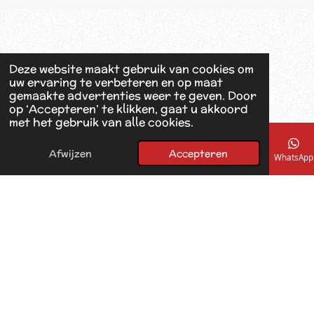
b
o
o
k
Deze website maakt gebruik van cookies om
uw ervaring te verbeteren en op maat
gemaakte advertenties weer te geven. Door
op ‘Accepteren’ te klikken, gaat u akkoord
met het gebruik van alle cookies.
Afwijzen
Accepteren
E-mailadres
Telefoonnummer
Kaart
Facebook
WhatsApp