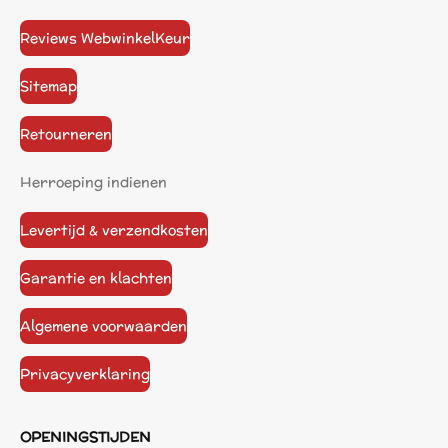
Reviews WebwinkelKeur
Sitemap
Retourneren
Herroeping indienen
Levertijd & verzendkosten
Garantie en klachten
Algemene voorwaarden
Privacyverklaring
OPENINGSTIJDEN