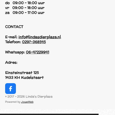
do 09:00 - 18:00 uur
vr 09:00 - 18:00 uur
za 09:00 - 17:00 uur
CONTACT
E-mail:
info@lindasdierplaza.nl
Telefoon:
0297-368545
Whatsapp:
06-47229941
Adres:
Einsteinstraat 125
1433 KH Kudelstaart
F
a
© 2017 - 2026 Linda's Dierplaza
c
Powered by
JouwWeb
e
b