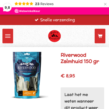
×
23
Reviews
9,8
Snelle verzending
Riverwood
Zalmhuid 150 gr
€ 8,95
Laat het me
weten wanneer
dit product weer