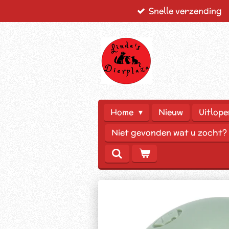
Snelle verzending
Ga
direct
naar
de
hoofdinhoud
Home
Nieuw
Uitlope
Niet gevonden wat u zocht?