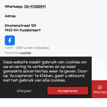
Whatsapp:
06-47229941
Adres:
Einsteinstraat 125
1433 KH Kudelstaart
F
a
© 2017 - 2026 Linda's Dierplaza
c
Powered by
JouwWeb
e
b
Deze website maakt gebruik van cookies om
o
uw ervaring te verbeteren en op maat
o
gemaakte advertenties weer te geven. Door
k
op ‘Accepteren’ te klikken, gaat u akkoord
met het gebruik van alle cookies.
Afwijzen
Accepteren
E-mailadres
Telefoonnummer
Kaart
Facebook
WhatsApp