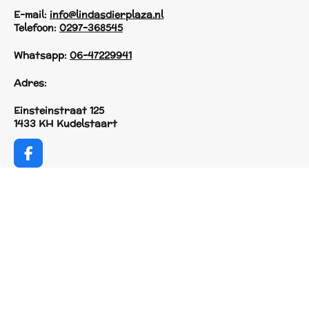
E-mail:
info@lindasdierplaza.nl
Telefoon:
0297-368545
Whatsapp:
06-47229941
Adres:
Einsteinstraat 125
1433 KH Kudelstaart
F
a
© 2017 - 2026 Linda's Dierplaza
c
Powered by
JouwWeb
e
b
o
o
k