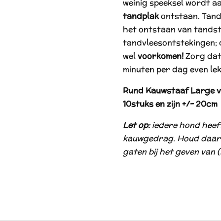
weinig speeksel wordt a
tandplak
ontstaan. Tand
het ontstaan van tands
tandvleesontstekingen; d
wel
voorkomen!
Zorg dat
minuten per dag even le
Rund Kauwstaaf Large va
10stuks en zijn +/- 20cm
Let op:
iedere hond heeft
kauwgedrag. Houd daarom
gaten bij het geven van 