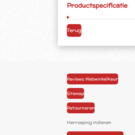
Productspecificatie
Terug
Reviews WebwinkelKeur
Sitemap
Retourneren
Herroeping indienen