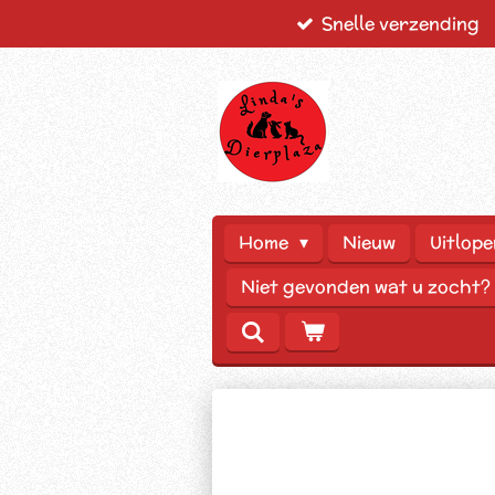
Snelle verzending
Ga
direct
naar
de
hoofdinhoud
Home
Nieuw
Uitlope
Niet gevonden wat u zocht?