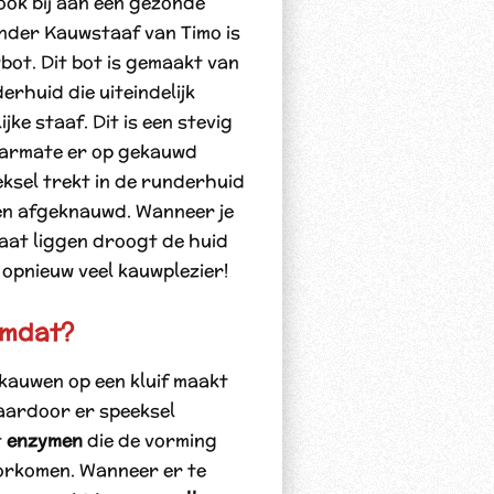
ook bij aan een gezonde
nder Kauwstaaf van Timo is
bot. Dit bot is gemaakt van
erhuid die uiteindelijk
ijke staaf. Dit is een stevig
armate er op gekauwd
ksel trekt in de runderhuid
en afgeknauwd. Wanneer je
laat liggen droogt de huid
 opnieuw veel kauwplezier!
omdat?
auwen op een kluif maakt
aardoor er speeksel
t
enzymen
die de vorming
orkomen. Wanneer er te