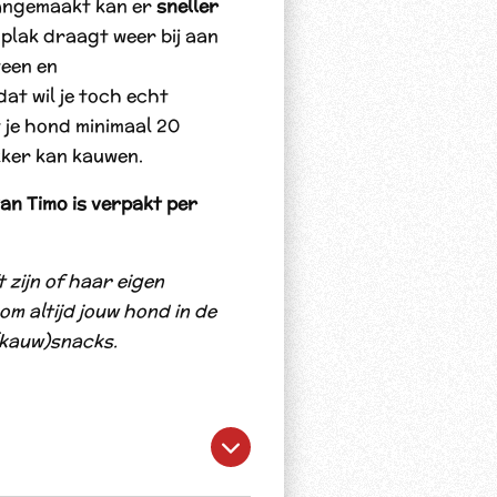
angemaakt kan er
sneller
plak draagt weer bij aan
teen en
at wil je toch echt
 je hond minimaal 20
kker kan kauwen.
n Timo is verpakt per
 zijn of haar eigen
 altijd jouw hond in de
(kauw)snacks.