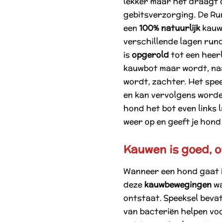
lekker maar het draagt 
gebitsverzorging. De Ru
een
100% natuurlijk
kauw
verschillende lagen rund
is
opgerold
tot een heerl
kauwbot maar wordt, na
wordt, zachter. Het spee
en kan vervolgens word
hond het bot even links 
weer op en geeft je hond
Kauwen is goed, 
Wanneer een hond gaat k
deze
kauwbewegingen
w
ontstaat. Speeksel beva
van bacteriën helpen vo