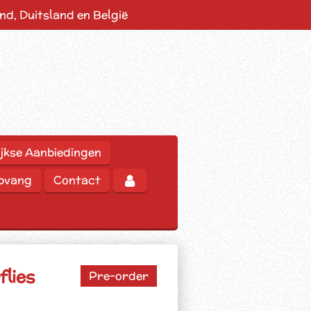
d, Duitsland en België
jkse Aanbiedingen
opvang
Contact
flies
Pre-order