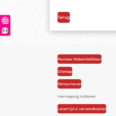
Terug
9,8
Reviews WebwinkelKeur
Sitemap
Retourneren
Herroeping indienen
Levertijd & verzendkosten