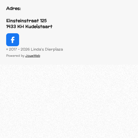
Adres:
Einsteinstraat 125
1433 KH Kudelstaart
F
a
© 2017 - 2026 Linda's Dierplaza
c
Powered by
JouwWeb
e
b
o
o
k