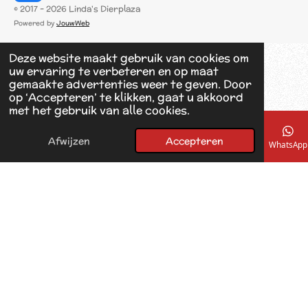
a
© 2017 - 2026 Linda's Dierplaza
c
Powered by
JouwWeb
e
b
Deze website maakt gebruik van cookies om
o
uw ervaring te verbeteren en op maat
o
gemaakte advertenties weer te geven. Door
k
op ‘Accepteren’ te klikken, gaat u akkoord
met het gebruik van alle cookies.
Afwijzen
Accepteren
E-mailadres
Telefoonnummer
Kaart
Facebook
WhatsApp