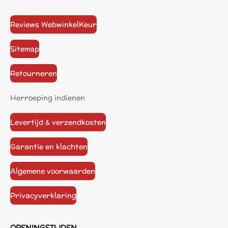
Reviews WebwinkelKeur
Sitemap
Retourneren
Herroeping indienen
Levertijd & verzendkosten
Garantie en klachten
Algemene voorwaarden
Privacyverklaring
OPENINGSTIJDEN