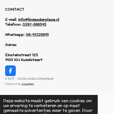
CONTACT
E-mail:
info@lindasdierplaza.nl
Telefoon:
0297-368545
Whatsapp:
06-47229941
Adres:
Einsteinstraat 125
1433 KH Kudelstaart
F
a
© 2017 - 2026 Linda's Dierplaza
c
Powered by
JouwWeb
e
b
o
Deze website maakt gebruik van cookies om
o
uw ervaring te verbeteren en op maat
k
gemaakte advertenties weer te geven. Door