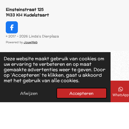
Einsteinstraat 125
1433 KH Kudelstaart
F
a
© 2017 - 2026 Linda's Dierplaza
c
Powered by
JouwWeb
e
b
o
Deze website maakt gebruik van cookies om
o
uw ervaring te verbeteren en op maat
k
gemaakte advertenties weer te geven. Door
op ‘Accepteren’ te klikken, gaat u akkoord
met het gebruik van alle cookies.
Afwijzen
Accepteren
E-mailadres
Telefoonnummer
Kaart
Facebook
WhatsApp