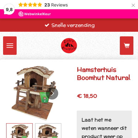
×
23
Reviews
9,8
Snelle verzending
Hamsterhuis
Boomhut Natural
€ 18,50
Laat het me
weten wanneer dit
product weer op