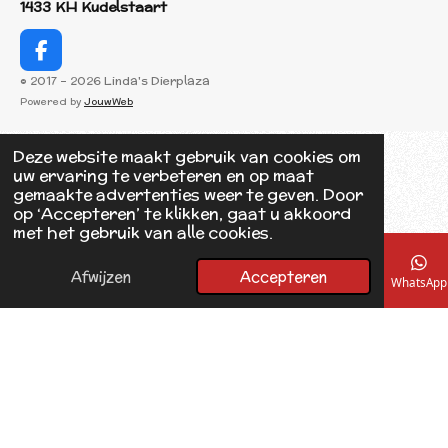
1433 KH Kudelstaart
F
a
© 2017 - 2026 Linda's Dierplaza
c
Powered by
JouwWeb
e
b
o
Deze website maakt gebruik van cookies om
o
uw ervaring te verbeteren en op maat
k
gemaakte advertenties weer te geven. Door
op ‘Accepteren’ te klikken, gaat u akkoord
met het gebruik van alle cookies.
Afwijzen
Accepteren
E-mailadres
Telefoonnummer
Kaart
Facebook
WhatsApp