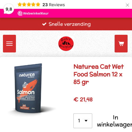
×
23
Reviews
9,8
Snelle verzending
Naturea Cat Wet
Food Salmon 12 x
85 gr
€ 21,48
In
winkelwage