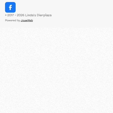
F
a
© 2017 - 2026 Linda's Dierplaza
c
Powered by
JouwWeb
e
b
o
o
k