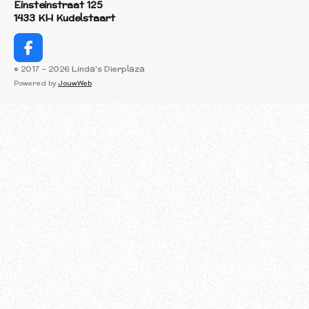
Einsteinstraat 125
1433 KH Kudelstaart
F
a
© 2017 - 2026 Linda's Dierplaza
c
Powered by
JouwWeb
e
b
o
o
k