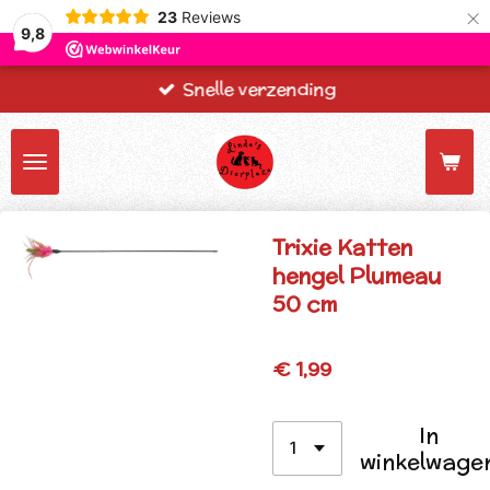
×
23
Reviews
9,8
Snelle verzending
Trixie Katten
hengel Plumeau
50 cm
€ 1,99
In
winkelwage