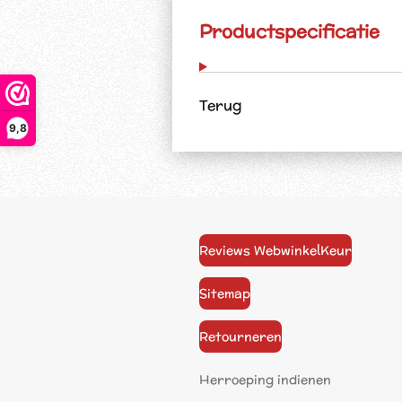
Productspecificatie
Terug
9,8
Reviews WebwinkelKeur
Sitemap
Retourneren
Herroeping indienen