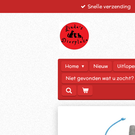
Snelle verzending
Ga
direct
naar
de
hoofdinhoud
Home
Nieuw
Uitlope
Niet gevonden wat u zocht?