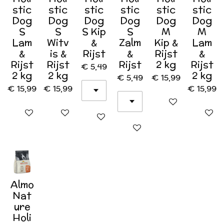
stic
stic
stic
stic
stic
stic
Dog
Dog
Dog
Dog
Dog
Dog
S
S
S Kip
S
M
M
Lam
Witv
&
Zalm
Kip &
Lam
&
is &
Rijst
&
Rijst
&
Rijst
Rijst
Rijst
2 kg
Rijst
€ 5,49
2 kg
2 kg
2 kg
€ 5,49
€ 15,99
€ 15,99
€ 15,99
€ 15,99
In winkelwagen
In winkelwagen
In winkelwagen
In wink
In winkelwagen
In winkelwagen
Almo
Nat
ure
Holi