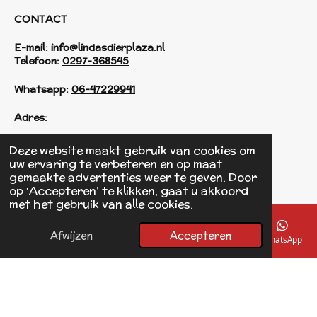
CONTACT
E-mail:
info@lindasdierplaza.nl
Telefoon:
0297-368545
Whatsapp:
06-47229941
Adres:
Einsteinstraat 125
Deze website maakt gebruik van cookies om
1433 KH Kudelstaart
uw ervaring te verbeteren en op maat
gemaakte advertenties weer te geven. Door
op ‘Accepteren’ te klikken, gaat u akkoord
F
met het gebruik van alle cookies.
a
© 2017 - 2026 Linda's Dierplaza
c
Powered by
JouwWeb
e
Afwijzen
Accepteren
E-mailadres
Telefoonnummer
Kaart
Facebook
WhatsApp
b
o
o
k