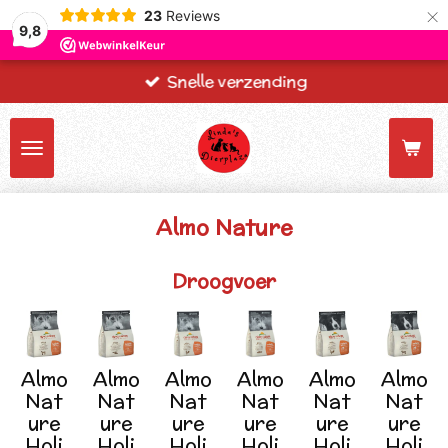
×
23
Reviews
9,8
Snelle verzending
Almo Nature
Droogvoer
Almo
Almo
Almo
Almo
Almo
Almo
Nat
Nat
Nat
Nat
Nat
Nat
ure
ure
ure
ure
ure
ure
Holi
Holi
Holi
Holi
Holi
Holi