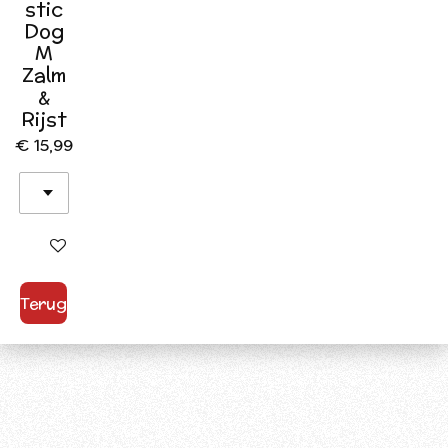
stic
Dog
M
Zalm
&
Rijst
€ 15,99
In winkelwagen
Terug