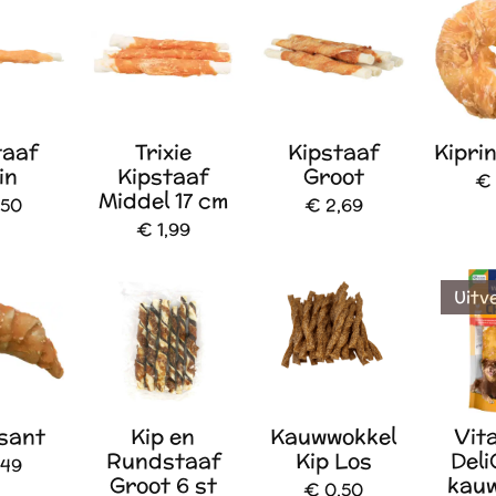
taaf
Trixie
Kipstaaf
Kipri
in
Kipstaaf
Groot
€ 
Middel 17 cm
,50
€ 2,69
€ 1,99
Uitv
sant
Kip en
Kauwwokkel
Vit
Rundstaaf
Kip Los
Del
,49
Groot 6 st
kauw
€ 0,50