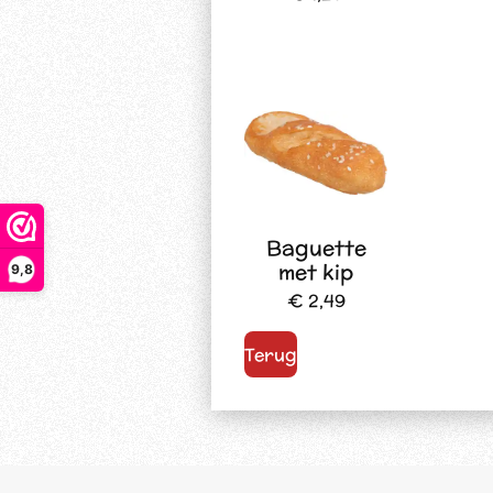
Baguette
met kip
9,8
€ 2,49
Terug