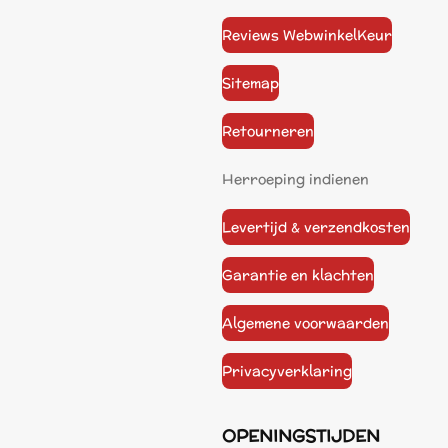
Reviews WebwinkelKeur
Sitemap
Retourneren
Herroeping indienen
Levertijd & verzendkosten
Garantie en klachten
Algemene voorwaarden
Privacyverklaring
OPENINGSTIJDEN