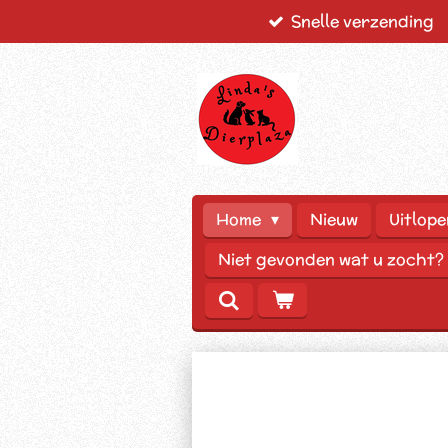
Snelle verzending
Ga
direct
naar
de
hoofdinhoud
Home
Nieuw
Uitlope
Niet gevonden wat u zocht?