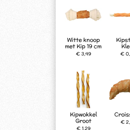
Witte knoop
Kips
met Kip 19 cm
Kle
€ 3,49
€ 0
Kipwokkel
Crois
Groot
€ 2
€ 1,29