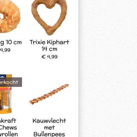
ng 10 cm
Trixie Kiphart
14 cm
4,99
€ 4,99
erkocht
akraft
Kauwvlecht
iChews
met
rollen
Bullenpees