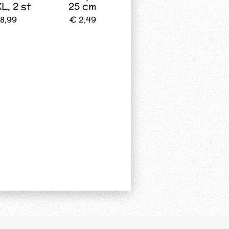
XL, 2 st
25 cm
8,99
€ 2,49