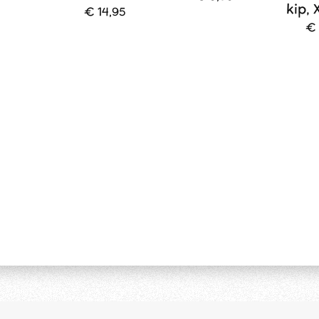
kip, 
€ 14,95
€ 