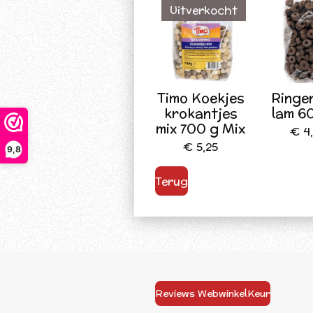
Uitverkocht
Timo Koekjes
Ringe
krokantjes
lam 6
mix 700 g Mix
€ 4
€ 5,25
9,8
Terug
Reviews WebwinkelKeur