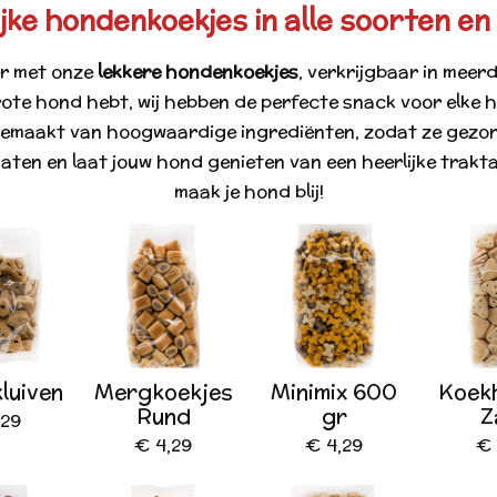
jke hondenkoekjes in alle soorten e
er met onze
lekkere hondenkoekjes
, verkrijgbaar in meer
rote hond hebt, wij hebben de perfecte snack voor elke h
 gemaakt van hoogwaardige ingrediënten, zodat ze gezon
aten en laat jouw hond genieten van een heerlijke trakt
maak je hond blij!
luiven
Mergkoekjes
Minimix 600
Koek
Rund
gr
Z
,29
€ 4,29
€ 4,29
€ 