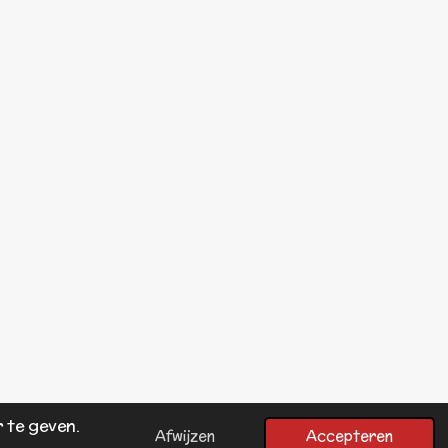
 te geven.
Powered by
JouwWeb
Afwijzen
Accepteren