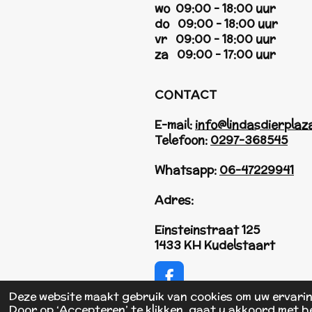
wo 09:00 - 18:00 uur
do 09:00 - 18:00 uur
vr 09:00 - 18:00 uur
za 09:00 - 17:00 uur
CONTACT
E-mail:
info@lindasdierplaza
Telefoon:
0297-368545
Whatsapp:
06-47229941
Adres:
Einsteinstraat 125
1433 KH Kudelstaart
F
a
Deze website maakt gebruik van cookies om uw ervari
© 2017 - 2026 Linda's Dierplaza
c
Door op ‘Accepteren’ te klikken, gaat u akkoord met he