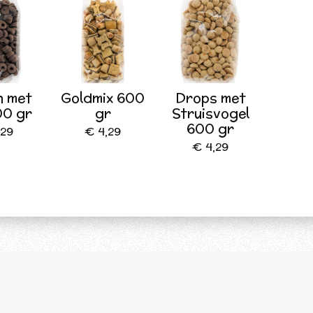
n met
Goldmix 600
Drops met
00 gr
gr
Struisvogel
600 gr
,29
€ 4,29
€ 4,29