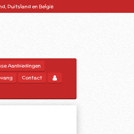
d, Duitsland en België
kse Aanbiedingen
pvang
Contact