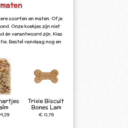
n maten
dere soorten en maten. Of je
ond. Onze koekjes zijn niet
d én verantwoord zijn. Kies
atie. Bestel vandaag nog en
hartjes
Trixie Biscuit
alm
Bones Lam
4,29
€ 0,79