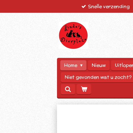
Snelle verzending
Ga
direct
naar
de
hoofdinhoud
Home
Nieuw
Uitlope
Niet gevonden wat u zocht?