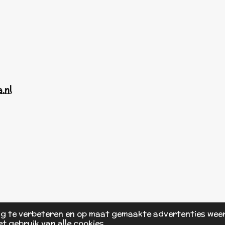
.nl
ng te verbeteren en op maat gemaakte advertenties weer
t gebruik van alle cookies.