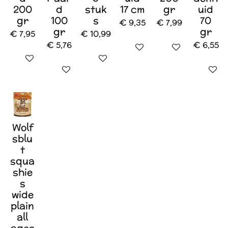
200
d
stuk
17 cm
gr
uid
gr
100
s
70
€ 9,35
€ 7,99
gr
gr
€ 7,95
€ 10,99
€ 5,76
€ 6,55
In winkelwagen
In winkelwagen
In winkelwagen
In winkelwagen
In winkelwagen
In wink
Wolf
sblu
t
squa
shie
s
wide
plain
all