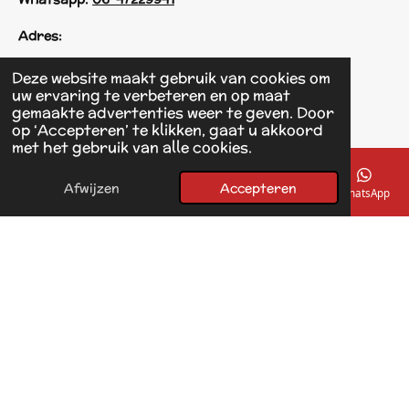
Adres:
Einsteinstraat 125
Deze website maakt gebruik van cookies om
1433 KH Kudelstaart
uw ervaring te verbeteren en op maat
gemaakte advertenties weer te geven. Door
op ‘Accepteren’ te klikken, gaat u akkoord
F
met het gebruik van alle cookies.
a
© 2017 - 2026 Linda's Dierplaza
c
Powered by
JouwWeb
e
Afwijzen
Accepteren
E-mailadres
Telefoonnummer
Kaart
Facebook
WhatsApp
b
o
o
k