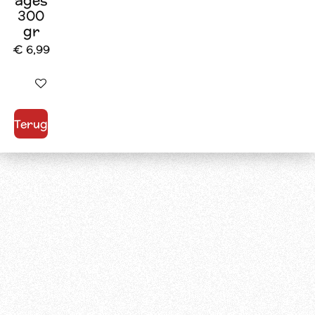
ages
300
gr
€ 6,99
In winkelwagen
Terug