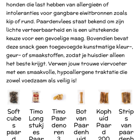
honden die last hebben van allergieën of
intoleranties voor gangbare eiwitbronnen zoals
kip of rund. Paardenvlees staat bekend om zijn
lichte verteerbaarheid en is een uitstekende
keuze voor een gevoelige maag. Bovendien bevat
deze snack geen toegevoegde kunstmatige kleur-,
geur- of smaakstoffen, zodat je huisdier alleen
het beste krijgt. Verwen jouw trouwe viervoeter
met een smaakvolle, hypoallergene traktatie die
zowel voedzaam als veilig is!
Soft
Timo
Timo
Bot
Koph
Strip
cube
Long
Paar
van
uid
s
s
stukj
deno
Paar
Paar
van
paar
es
ren
denh
d
paar
d
Paar
3
uid
200
denh