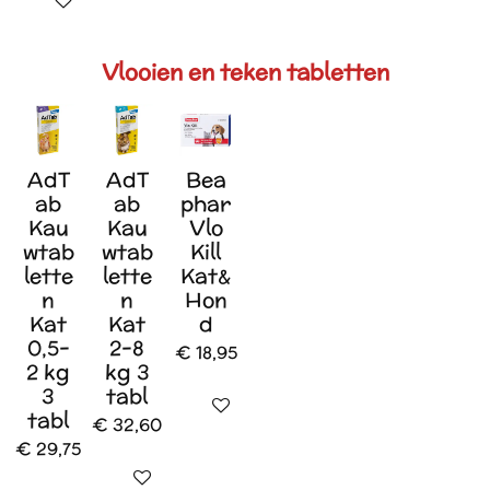
In winkelwagen
Vlooien en teken tabletten
AdT
AdT
Bea
ab
ab
phar
Kau
Kau
Vlo
wtab
wtab
Kill
lette
lette
Kat&
n
n
Hon
Kat
Kat
d
0,5-
2-8
€ 18,95
2 kg
kg 3
3
tabl
In winkelwagen
tabl
€ 32,60
€ 29,75
In winkelwagen