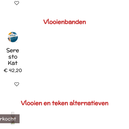
In winkelwagen
Vlooienbanden
Sere
sto
Kat
€ 42,20
In winkelwagen
Vlooien en teken alternatieven
erkocht