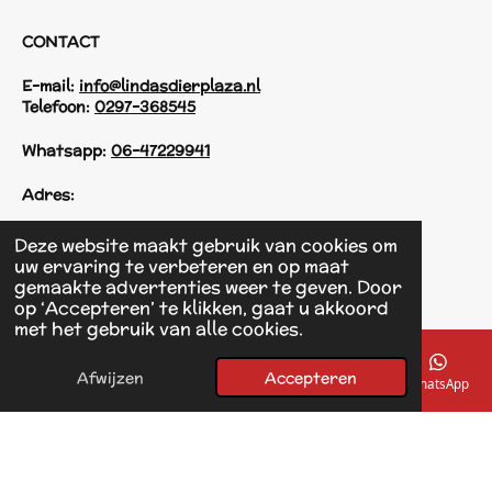
CONTACT
E-mail:
info@lindasdierplaza.nl
Telefoon:
0297-368545
Whatsapp:
06-47229941
Adres:
Einsteinstraat 125
Deze website maakt gebruik van cookies om
1433 KH Kudelstaart
uw ervaring te verbeteren en op maat
gemaakte advertenties weer te geven. Door
op ‘Accepteren’ te klikken, gaat u akkoord
F
met het gebruik van alle cookies.
a
© 2017 - 2026 Linda's Dierplaza
c
Powered by
JouwWeb
e
Afwijzen
Accepteren
E-mailadres
Telefoonnummer
Kaart
Facebook
WhatsApp
b
o
o
k