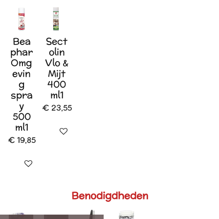
Bea
Sect
phar
olin
Omg
Vlo &
evin
Mijt
g
400
spra
ml1
y
€ 23,55
500
ml1
In winkelwagen
€ 19,85
In winkelwagen
Benodigdheden