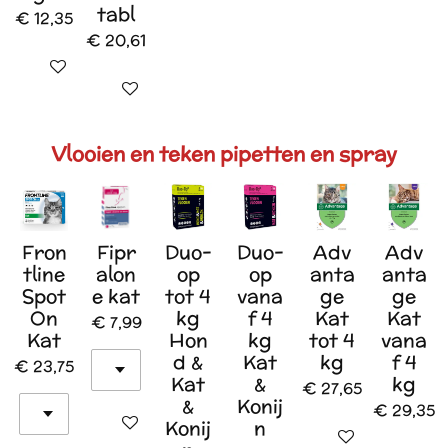
tabl
€ 12,35
€ 20,61
Houd mij op de hoogte
Houd mij op de hoogte
Vlooien en teken pipetten en spray
Fron
Fipr
Duo-
Duo-
Adv
Adv
tline
alon
op
op
anta
anta
Spot
e kat
tot 4
vana
ge
ge
On
kg
f 4
Kat
Kat
€ 7,99
Kat
Hon
kg
tot 4
vana
d &
Kat
kg
f 4
€ 23,75
Kat
&
kg
€ 27,65
&
Konij
€ 29,35
In winkelwagen
Konij
n
In winkelwagen