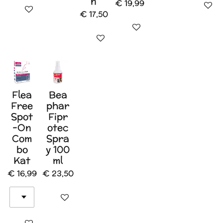
n
€ 19,99
In wink
In winkelwagen
€ 17,50
In winkelwagen
In winkelwagen
Flea
Bea
Free
phar
Spot
Fipr
-On
otec
Com
Spra
bo
y 100
Kat
ml
€ 16,99
€ 23,50
In winkelwagen