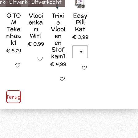
erkocht
Uitverkocht
Uitverkocht
O'TO
Vlooi
Trixi
Easy
M
enka
e
Pill
Teke
m
Vlooi
Kat
nhaa
Wit1
en
€ 3,99
k1
en
€ 0,99
Stof
€ 5,79
kam1
Houd mij op de hoogte
€ 4,99
Houd mij op de hoogte
In winkelwagen
Houd mij op de hoogte
Terug