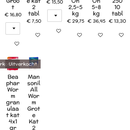
Groo
e kat
On
On
250
€ 15,50
t
2
2,5-5
5-8
10
tabl
kg
kg
tabl
€ 16,80
€ 7,50
€ 29,75
€ 36,45
€ 13,30
In winkelwagen
In winkelwagen
In winkelwagen
In winkelwagen
In wink
In winkelwagen
erkocht
Uitverkocht
Bea
Man
phar
sonil
Wor
All
m
Wor
gran
m
ulaa
Grot
t kat
e
4x1
Kat
gr
2