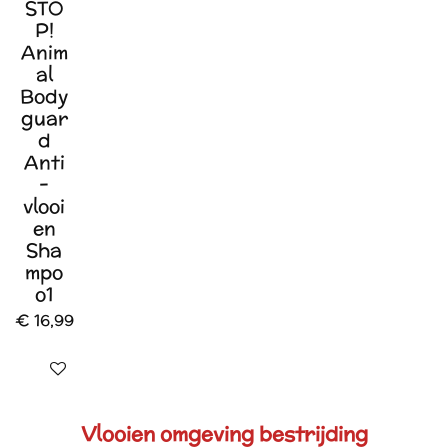
STO
P!
Anim
al
Body
guar
d
Anti
-
vlooi
en
Sha
mpo
o1
€ 16,99
Houd mij op de hoogte
Vlooien omgeving bestrijding