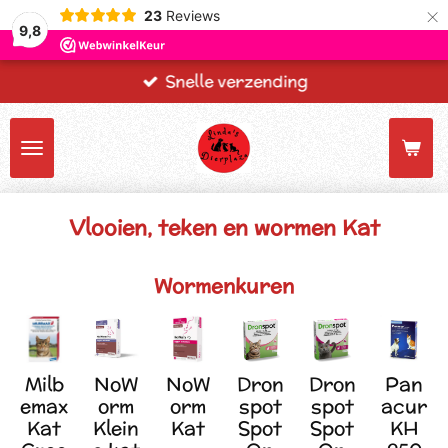
×
23
Reviews
9,8
Snelle verzending
Vlooien, teken en wormen Kat
Wormenkuren
Milb
NoW
NoW
Dron
Dron
Pan
emax
orm
orm
spot
spot
acur
Kat
Klein
Kat
Spot
Spot
KH